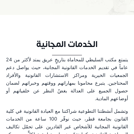
إلى توفير بيئة عمل مستدامة وصحية لموظفينا.
العمل، ويُشجّع بيئة متعددة الثقافات تقوم على مبدأ
تكافؤ فرص العمل. يتكوّن فريقنا من ثقافات إقليمية
وغربية، ويتحدث أعضاؤه العربية والإنجليزية والفرنسية
والإيطالية، مما يمكّننا من تلبية جميع متطلبات عملائنا
بكفاءة واحترافية.
الخدمات المجانية
يتمتع مكتب السليطي للمحاماة بتاريخٍ عريق يمتد لأكثر من 24
عاماً في تقديم الخدمات القانونية المجانية، حيث يواصل دعم
الجمعيات الخيرية ومراكز الاستشارات القانونية والأفراد
المحتاجين. يتبرع محامونا بمهاراتهم ووقتهم وخبراتهم لضمان
حصول الجميع على العدالة بغضّ النظر عن خلفياتهم أو
أوضاعهم المادية.
وتشمل أنشطتنا التطوعية شراكتنا مع العيادة القانونية في كلية
القانون بجامعة قطر، حيث نوفّر 100 ساعة من الخدمات
القانونية المجانية للأشخاص غير القادرين على تحمّل تكاليف