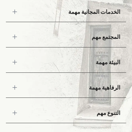
إن التزامنا بسيادة القانون والمهنة القانونية يُثري جهودنا
الخدمات المجانية مهمة
في مجال المسؤولية الاجتماعية للشركات. يشارك مكتب
السليطي للمحاماة في تطوير المجتمع والتعليم والبيئة.
وتُعد علاقاتنا مع عملائنا جزءًا أساسيًا من نجاحنا، إذ نُبدي
نهدف إلى الإسهام الإيجابي في مجتمعاتنا من خلال
اهتمامًا حقيقيًا بهم لفهم طبيعة أدوارهم بوضوح، مما يتيح
المجتمع مهم
تسخير مهاراتنا وخبراتنا القانونية لخدمة الصالح العام.
لنا تحقيق نتائج أفضل ومستويات أعلى من رضا العملاء.
نلتزم بتعزيز الحفاظ على الموارد الطبيعية، ومنع التلوث
البيئة مهمة
البيئي، وتحسين أدائنا البيئي باستمرار. ونتخذ خطوات
ملموسة للحد من الأثر البيئي لأنشطتنا. كما نضع أهدافًا
طموحة وقابلة للقياس في كل مجال من مجالات
نلتزم بالحفاظ على الموارد الطبيعية، ومنع التلوث البيئي،
استراتيجية المسؤولية الاجتماعية للشركات، ونُدرج ما
الرفاهية مهمة
وتحسين أدائنا البيئي بشكل متواصل. ونعمل على تقليل
أحرزناه من تقدم في تقريرنا السنوي للمسؤولية
الأثر البيئي لأعمالنا من خلال وضع أهداف طموحة وقابلة
الاجتماعية للشركات.
للقياس في إطار استراتيجيتنا للمسؤولية الاجتماعية
نولي أهمية كبيرة لرفاهية موظفينا. وتنبع العديد من
للشركات، والإفصاح عن التقدم المحرز في تقرير
التنوع مهم
مبادراتنا الداخلية من أفكار موظفينا أنفسهم، مما يعكس
المسؤولية الاجتماعية للشركات السنوي.
التزامنا بجعل مكتب السليطي بيئة عمل محفزة، متوازنة،
وداعمة تُلبي تطلعات فريقنا. ومن هذا المنطلق، نسعى
يؤمن مكتب السليطي للمحاماة بأهمية التنوع في بيئة