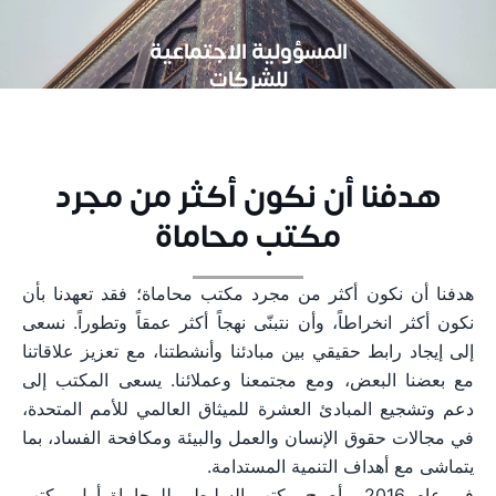
الوظائف
المسؤولية الاجتماعية
للشركات
هدفنا أن نكون أكثر من مجرد
مكتب محاماة
هدفنا أن نكون أكثر من مجرد مكتب محاماة؛ فقد تعهدنا بأن
نكون أكثر انخراطاً، وأن نتبنّى نهجاً أكثر عمقاً وتطوراً. نسعى
إلى إيجاد رابط حقيقي بين مبادئنا وأنشطتنا، مع تعزيز علاقاتنا
مع بعضنا البعض، ومع مجتمعنا وعملائنا. يسعى المكتب إلى
دعم وتشجيع المبادئ العشرة للميثاق العالمي للأمم المتحدة،
في مجالات حقوق الإنسان والعمل والبيئة ومكافحة الفساد، بما
يتماشى مع أهداف التنمية المستدامة.
في عام 2016 ، أصبح مكتب السليطي للمحاماة أول مكتب