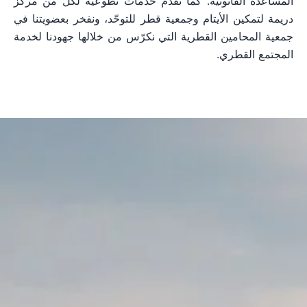
المساعدة القانونية. كما نقدّم خدمات تطوعية لكلٍّ من مركز
دريمة لتمكين الأيتام وجمعية قطر للتوحّد، ونفخر بعضويتنا في
جمعية المحامين القطرية التي نكرّس من خلالها جهودنا لخدمة
المجتمع القطري.