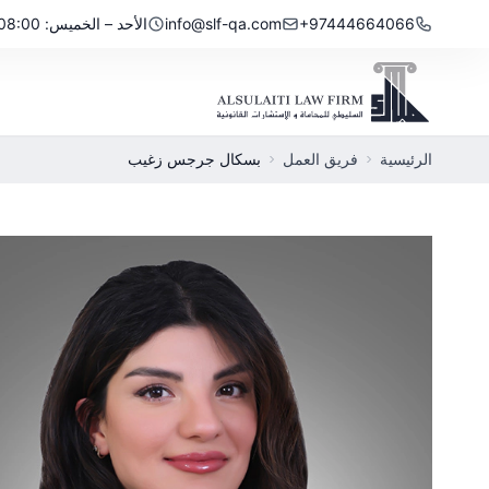
نتقل إلى المحتوى
+97444664066
info@slf-qa.com
الأحد – الخميس: 08:00 صباحًا – 5:00 مساءً
الرئيسية
فريق العمل
بسكال جرجس زغيب