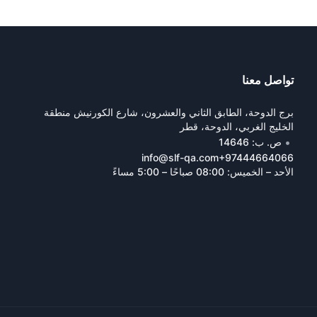
تواصل معنا
برج الدوحة، الطابق الثاني والعشرون، شارع الكورنيش منطقة
الخليج الغربي، الدوحة، قطر
•
ص. ب: 14646
info@slf-qa.com
+97444664066
الأحد – الخميس: 08:00 صباحًا – 5:00 مساءً