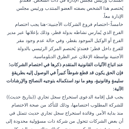
المنتدب ورئيس مجلس الإدارة في ذات الشخص؛ فعندئذٍ
يُختصم هذا الشخص بصفته العضو المنتدب ورئيس مجلس
الإدارة معاً.
خامساً:-اختصام فروع الشركات الأجنبية:-هنا يجب اختصام
الفرع الذي يُمارس نشاطه بدولة قطر، وذلك بإعلانها عبر مدير
الفرع أو الوكيل الموجود بقطر، وفي حالة عدم وجود مقر
للفرع داخل قطر؛ فعندئذٍ يُختصم المركز الرئيسي بالدولة
الأجنبية بواسطة الإعلان عبر الطرق الدبلوماسية.
عند اتباع الآليات القانونية المتقدم ذكرها في اختصام الشركات؛
فإن الحق يكون قد قطع شوطاً كبيراً في الوصول إليه بطريقةٍ
سليمةٍ وقانونيةٍ، وهو ما نود استكماله بتوجيه النصائح والإرشادات
الآتية:
يجب قبل إقامة الدعوى استخراج سجل تجاري ((بتاريخ حديث))
للشركة المطلوب اختصامها، وذلك للتأكد من صحة الاختصام
منذ بداية الأمر. وفائدة استخراج سجل تجاري حديث تتمثل في
أن بعض الشركات تتحول من شركة ذات مسؤولية محدودة إلى