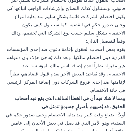
أصحاب الحقوق عندما يقومون باختصام الشركات بشكلٍ غير
قانونيٍ، وسنتناول كذلك النصائح والإرشادات الواجب اتباعها كي
يكون اختصام الشركات قائمةً بشكلٍ سليم منذ بداية النزاع
وحتى صدور حكمٍ في القضية. كما سنتناول كيف يكون
الاختصام بشكلٍ سليم حسب نوع الشركة التي تُختصم، وذلك
وفقاً للتفصيل التالي:
يقوم بعض أصحاب الحقوق بإقامة دعوى ضد إحدى المؤسسات
الفردية دون اختصام مالكها، وبعد ذلك يُفاجئ هؤلاء بأن دعواهم
غير مقبولة نظراً لعدم إضافة اسم مالك المؤسسة عند
الاختصام، وقد يُفاجئ البعض الآخر بعدم قبول قضاياهم، نظراً
لإقامتها ضد إحدى فروع الشركات دون إضافة المركز الرئيسي
في خانة الاختصام.
ومما لا شك فيه أن في الخطأ السالف الذي يقع فيه أصحاب
الحقوق، قد يُصيبهم بأضرارٍ جسيمةٍ تتمثل في:
أولاً:- ضياع وقت كبير منذ بداية الاختصام وحتى صدور حكم في
القضية، وهو الأمر الذي قد يصل في بعض الأحيان إلى عامين