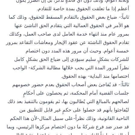
وثلاثة أعوام، وذلك دون أي فائدةٍ تُذكر، بل إن الضرر يكون
أعظم إذا ما تعلقت الحقوق بمدة خاصة للتقادم.
ثانياً:- ضياع بعض الحقوق بالتقادم المسقط للحقوق، وذلك كما
هو الأمر في الحقوق العمالية التي يتقادم الحق الناشئ عنها
بمرور عام منذ انتهاء خدمة العامل لدى صاحب العمل، وكذلك
تقادم الحقوق الناشئة عن عقود الإيجار ومعاشات التقاعد بمرور
خمسة أعوام. وحيث أن مرور هذه المدد دون اختصام
للشركات بشكلٍ سليم سيؤدي إلى ضياع الحق بشكلٍ كامل
نظراً لمرور المدة التي يجب خلالها مطالبة الشركة- الواجب
اختصامها منذ البداية- بهذه الحقوق.
ثالثاً:- قد يُفاجئ بعض أصحاب الحقوق بعدم حضور خصومهم
جلسات القضية أمام المحكمة، ثم يحصلون على أحكامٍ
لصالحهم بالمبالغ التي يُطالبون بها، ثم يقومون بالتنفيذ بعد ذلك
ليُفاجئوا بأنهم قد حصلوا على حكمٍ غير قابل للتطبيق من
الناحية القانونية، وذلك نظراً-على سبيل المثال-لأن هذا الحكم
قد صدر ضد فرع شركةً ما دون اختصام مركزها الرئيسي، وبما