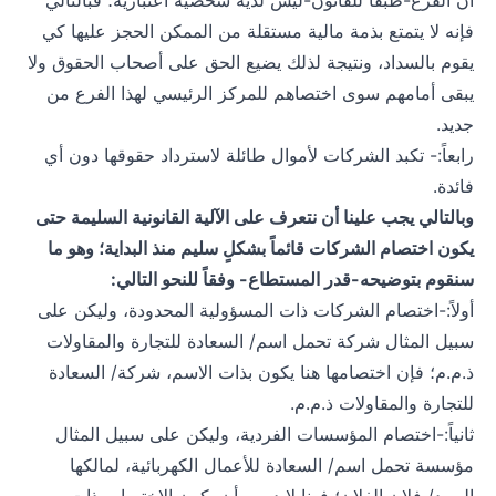
أن الفرع-طبقاً للقانون-ليس لديه شخصية اعتبارية؛ فبالتالي
فإنه لا يتمتع بذمة مالية مستقلة من الممكن الحجز عليها كي
يقوم بالسداد، ونتيجة لذلك يضيع الحق على أصحاب الحقوق ولا
يبقى أمامهم سوى اختصاهم للمركز الرئيسي لهذا الفرع من
جديد.
رابعاً:- تكبد الشركات لأموال طائلة لاسترداد حقوقها دون أي
فائدة.
وبالتالي يجب علينا أن نتعرف على الآلية القانونية السليمة حتى
يكون اختصام الشركات قائماً بشكلٍ سليم منذ البداية؛ وهو ما
سنقوم بتوضيحه-قدر المستطاع- وفقاً للنحو التالي:
أولاً:-اختصام الشركات ذات المسؤولية المحدودة، وليكن على
سبيل المثال شركة تحمل اسم/ السعادة للتجارة والمقاولات
ذ.م.م؛ فإن اختصامها هنا يكون بذات الاسم، شركة/ السعادة
للتجارة والمقاولات ذ.م.م.
ثانياً:-اختصام المؤسسات الفردية، وليكن على سبيل المثال
مؤسسة تحمل اسم/ السعادة للأعمال الكهربائية، لمالكها